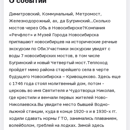
О событии
Димитровский, Коммунальный, Метромост,
Железнодорожный, ах, да Бугринский...Сколько
мостов через Обь в Новосибирске?Компания
«Речфлот» и Музей Города Новосибирска
приглашают новосибирцев на исторические речные
экскурсии по Оби.Участники экскурсии увидят с
воды 7 новосибирских мостов, в том числе
Бугринский и новый Четвертый мост.Теплоход
пройдет мимо района старейшего села в черте
будущего Новосибирска – Кривощеково. Здесь еще
с 1746 года стоял молитвенный дом, потом -
церковь во имя Святителя и Чудотворца Николая,
где крестили и венчали первых жителей Ново-
Николаевска.Вы увидите место бывшей Водно-
лыжной станции, куда в конце 1920-х и в 1930-х гг.
ходили сдавать нормы ГТО, занимались плаванием,
волейболом, греблей на лодках. Зимой здесь