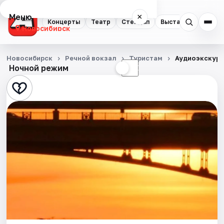
Меню
×
Концерты
Театр
Стендап
Выставки
Квест
Новосибирск
Концерты
Новосибирск
Речной вокзал
Туристам
Аудиоэкскурс
Ночной режим
☀
☾
Театр
Стендап
Выставки
Квесты
Экскурсии
Спорт
События