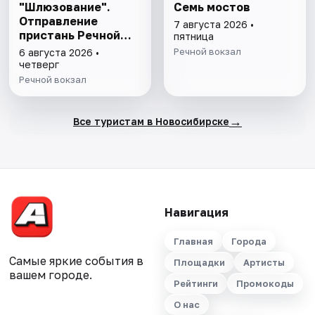
"Шлюзование".
Семь мостов
Отправление
7 августа 2026 •
пристань Речной
пятница
вокзал- Прибытие
Речной вокзал
6 августа 2026 •
пристань Речной
четверг
вокзал с питанием
Речной вокзал
→
Все туристам в Новосибирске
Навигация
Главная
Города
Самые яркие события в
Площадки
Артисты
вашем городе.
Рейтинги
Промокоды
О нас