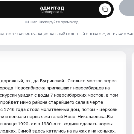
адмитад
Скопировать
1 шаг. Скопируйте промокод
ма. ООО "КАССИР.РУ-НАЦИОНАЛЬНЫЙ БИЛЕТНЫЙ ОПЕРАТОР", ИНН: 7841075409
орожный, ах, да Бугринский...Сколько мостов через
орода Новосибирска приглашают новосибирцев на
скурсии увидят с воды 7 новосибирских мостов, в том
 пройдет мимо района старейшего села в черте
 1746 года стоял молитвенный дом, потом - церковь
или и венчали первых жителей Ново-Николаевска.Вы
 конце 1920-х и в 1930-х гг. ходили сдавать нормы
одках. Зимой здесь катались на лыжах и на коньках.​