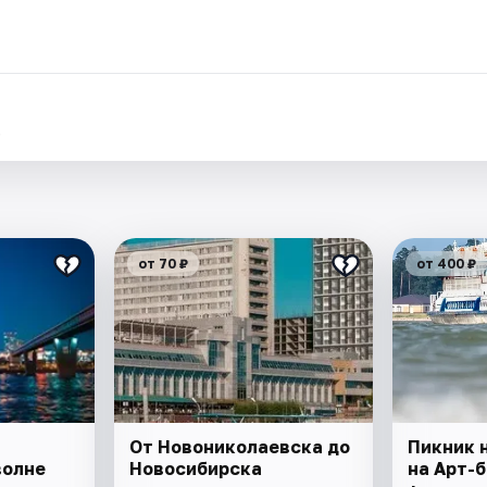
.
от 70 ₽
от 400 ₽
От Новониколаевска до
Пикник н
волне
Новосибирска
на Арт-