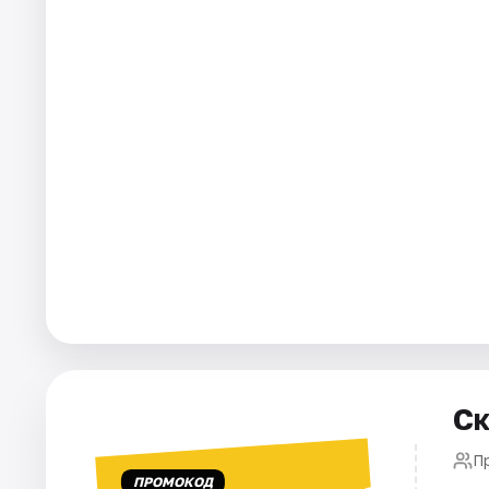
Города
Площадки
Артисты
Рейтинги
Ск
П
ПРОМОКОД