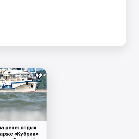
а реке: отдых
барже «Кубрик»