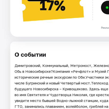
17%
Рекла
О событии
Димитровский, Коммунальный, Метромост, Железнод
Обь в Новосибирске?Компания «Речфлот» и Музей Г
исторические речные экскурсии по Оби.Участники эк
числе Бугринский и новый Четвертый мост.Теплоход
будущего Новосибирска – Кривощеково. Здесь еще с
во имя Святителя и Чудотворца Николая, где крест
увидите место бывшей Водно-лыжной станции, куда в
ГТО, занимались плаванием, волейболом, греблей на л