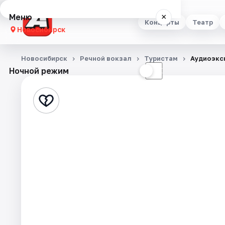
Меню
×
Концерты
Театр
Новосибирск
Концерты
Новосибирск
Речной вокзал
Туристам
Аудиоэкс
Ночной режим
☀
☾
Театр
Стендап
Выставки
Квесты
Экскурсии
Спорт
События