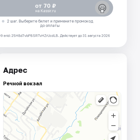
от 70 ₽
на Kassir.ru
2 шаг. Выберите билет и примените промокод
до оплаты
 erid: 25H8d7vbP8SRTvHZrUcdLB.
Действует до 31 августа 2026
Адрес
Речной вокзал