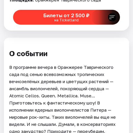
Билеты от 2 500 ₽
Города
на Ticketland
Площадки
Артисты
О событии
Рейтинги
В программе вечера в Оранжерее Таврического
сада под сенью всевозможных тропических
вечнозелёных деревьев и цветущих растений —
ансамбль виолончелей, покоряющий сердца —
Atomic Cellos. Queen. Metallica. Muse...
Приготовьтесь к фантастическому шоу! В
исполнении ядерных виолончелистов Питера —
мировые рок-хиты. Таких виолончелей вы еще не
видели. И не слышали. Думали, в консерваториях
одно занудство? Приходите — переубедим.