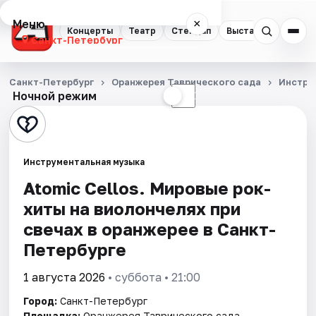
Меню
×
Концерты
Театр
Стендап
Выставки
Квест
Санкт-Петербург
Концерты
Санкт-Петербург
Оранжерея Таврического сада
Инстру
Ночной режим
☀
☾
Театр
Стендап
Инструментальная музыка
Выставки
Atomic Cellos. Мировые рок-
хиты на виолончелях при
Квесты
свечах в оранжерее в Санкт-
Экскурсии
Петербурге
Спорт
1 августа 2026
• суббота • 21:00
Город:
Санкт-Петербург
События
Площадка:
Оранжерея Таврического сада