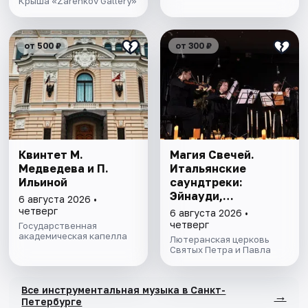
Крыша «Zarenkov Gallery»
от 500 ₽
от 300 ₽
Квинтет М.
Магия Свечей.
Медведева и П.
Итальянские
Ильиной
саундтреки:
Эйнауди,
6 августа 2026 •
Морриконе, Рота
четверг
6 августа 2026 •
четверг
Государственная
академическая капелла
Лютеранская церковь
Святых Петра и Павла
Все инструментальная музыка в Санкт-
→
Петербурге