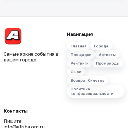
Навигация
Главная
Города
Самые яркие события в
Площадки
Артисты
вашем городе.
Рейтинги
Промокоды
О нас
Возврат билетов
Политика
конфиденциальности
Контакты
Пишите:
info@afisha.org.ru