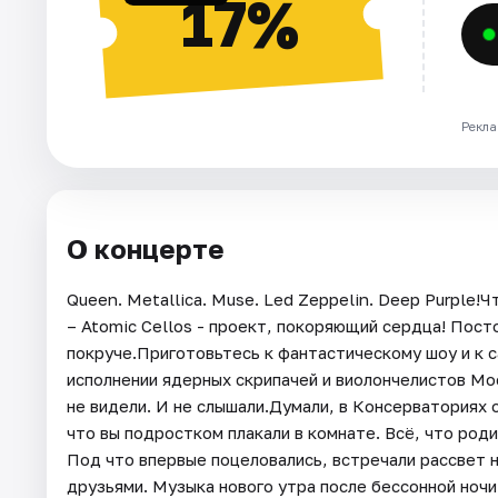
17%
Рекла
О концерте
Queen. Metallica. Muse. Led Zeppelin. Deep Purple!
– Atomic Cellos - проект, покоряющий сердца! Посто
покруче.Приготовьтесь к фантастическому шоу и к 
исполнении ядерных скрипачей и виолончелистов Мо
не видели. И не слышали.Думали, в Консерваториях
что вы подростком плакали в комнате. Всё, что роди
Под что впервые поцеловались, встречали рассвет н
друзьями. Музыка нового утра после бессонной ночи