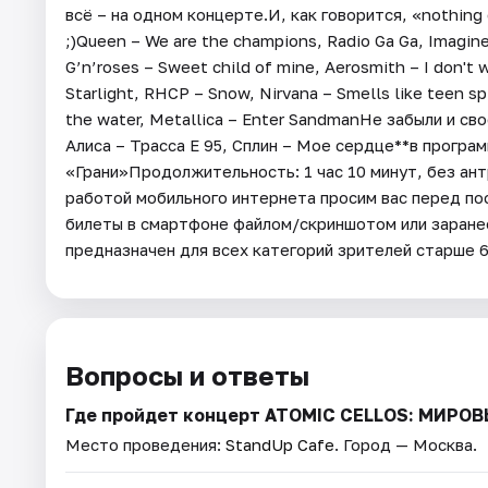
всё – на одном концерте.И, как говорится, «nothing
;)Queen – We are the champions, Radio Ga Ga, Imagine
G’n’roses – Sweet child of mine, Aerosmith – I don't 
Starlight, RHCP – Snow, Nirvana – Smells like teen sp
the water, Metallica – Enter SandmanНе забыли и св
Алиса – Трасса Е 95, Сплин – Мое сердце**в прогр
«Грани»Продолжительность: 1 час 10 минут, без ант
работой мобильного интернета просим вас перед п
билеты в смартфоне файлом/скриншотом или заранее
предназначен для всех категорий зрителей старше 
Вопросы и ответы
Где пройдет концерт ATOMIC CELLOS: МИР
Место проведения:
StandUp Cafe
. Город — Москва.