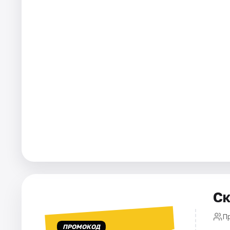
Города
Площадки
Артисты
Рейтинги
Ск
П
ПРОМОКОД