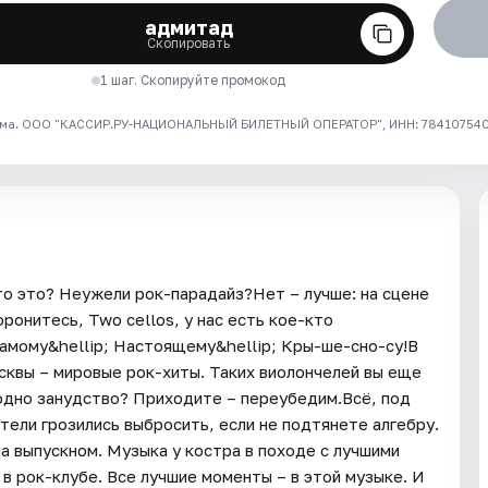
адмитад
Скопировать
1 шаг. Скопируйте промокод
ма. ООО "КАССИР.РУ-НАЦИОНАЛЬНЫЙ БИЛЕТНЫЙ ОПЕРАТОР", ИНН: 7841075409
Что это? Неужели рок-парадайз?Нет – лучше: на сцене
ронитесь, Two cellos, у нас есть кое-кто
самому&hellip; Настоящему&hellip; Кры-ше-сно-су!В
сквы – мировые рок-хиты. Таких виолончелей вы еще
 одно занудство? Приходите – переубедим.Всё, под
тели грозились выбросить, если не подтянете алгебру.
а выпускном. Музыка у костра в походе с лучшими
 в рок-клубе. Все лучшие моменты – в этой музыке. И