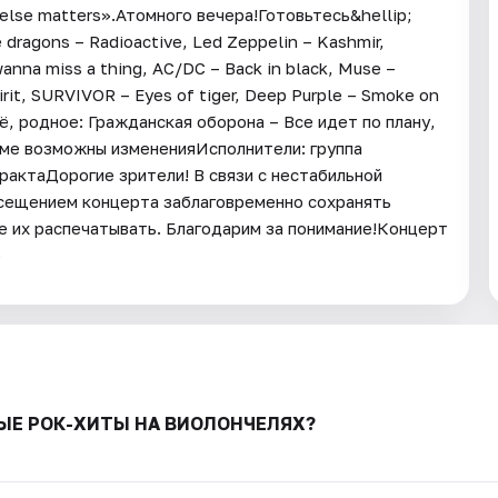
 else matters».Атомного вечера!Готовьтесь&hellip;
 dragons – Radioactive, Led Zeppelin – Kashmir,
wanna miss a thing, AC/DC – Back in black, Muse –
irit, SURVIVOR – Eyes of tiger, Deep Purple – Smoke on
оё, родное: Гражданская оборона – Все идет по плану,
амме возможны измененияИсполнители: группа
рактаДорогие зрители! В связи с нестабильной
осещением концерта заблаговременно сохранять
 их распечатывать. Благодарим за понимание!Концерт
6
ОВЫЕ РОК-ХИТЫ НА ВИОЛОНЧЕЛЯХ?