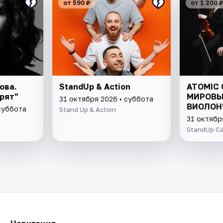
от 590 ₽
от 1 200 ₽
ова.
StandUp & Action
ATOMIC 
орят"
МИРОВЫ
31 октября 2026 • суббота
ВИОЛОН
суббота
Stand Up & Action
31 октябр
StandUp C