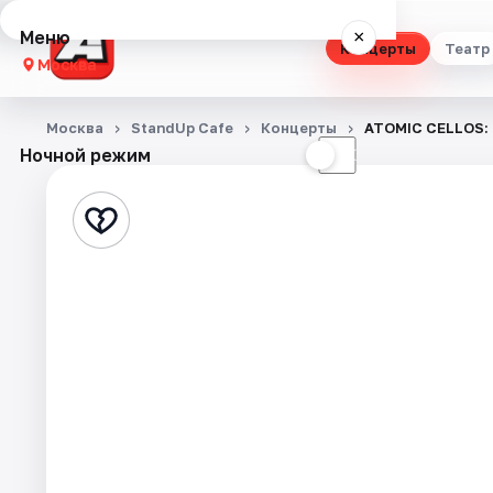
Меню
×
Концерты
Театр
Москва
Концерты
Москва
StandUp Cafe
Концерты
ATOMIC CELLOS
Ночной режим
☀
☾
Театр
Стендап
Выставки
Квесты
Экскурсии
Спорт
События