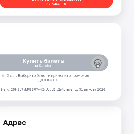
на Kassir.ru
Купить билеты
на Kassir.ru
2 шаг. Выберите билет и примените промокод
до оплаты
 erid: 25H8d7vbP8SRTvHZrUcdLB.
Действует до 31 августа 2026
Адрес