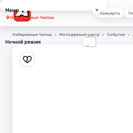
Меню
×
Концерты
Те
Набережные Челны
Концерты
Набережные Челны
Молодёжный центр
События
Ночной режим
☀
☾
Театр
Стендап
Выставки
Экскурсии
События
Города