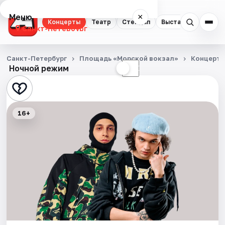
Меню
×
Концерты
Театр
Стендап
Выставки
Квест
Санкт-Петербург
Концерты
Санкт-Петербург
Площадь «Морской вокзал»
Концерт
Ночной режим
☀
☾
Театр
Стендап
16+
Выставки
Квесты
Экскурсии
Спорт
События