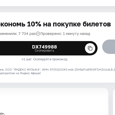
кономь 10% на покупке билетов
рименили: 7 734 раз
Проверено: 1 минуту назад
DX749988
Скопировать
1 шаг. Скопируйте промокод
ма. ООО "ЯНДЕКС МУЗЫКА", ИНН: 9705121040 erid: 25H8d7vbP8SRTvHZrUcdLB
ероприятие на Яндекс Афише!
и».