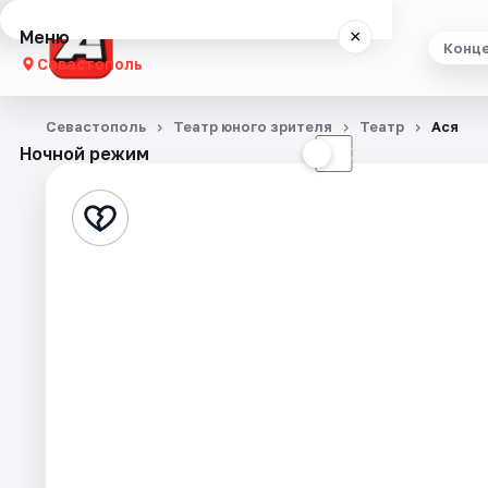
Меню
×
Конц
Севастополь
Концерты
Севастополь
Театр юного зрителя
Театр
Ася
Ночной режим
☀
☾
Театр
Стендап
Экскурсии
События
Города
Площадки