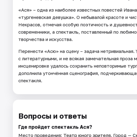
«Ася» – одна из наиболее известных повестей Ивана 
«тургеневская девушка». О небывалой красоте и чи
Некрасов, отмечая особую поэтичность и душевност
современники, а спектакль, поставленный по любимо
творчества и искусства.
Перенести «Асю» на сцену – задача нетривиальная. 
с литературными, и не всякая замечательная проза
инсценировке удалось сохранить неповторимые тург
дополнила утончённая сценография, подчеркивающая
спектакля.
Вопросы и ответы
Где пройдет спектакль Ася?
Место проведения:
Театр юного зрителя
. Город — С