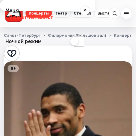
Меню
×
Концерты
Театр
Стендап
Выставки
Квест
Санкт-Петербург
Концерты
Санкт-Петербург
Филармония (Большой зал)
Концерты
Ночной режим
☀
☾
Театр
Стендап
6+
Выставки
Квесты
Экскурсии
Спорт
События