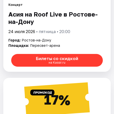
Концерт
Асия на Roof Live в Ростове-
Города
на-Дону
Площадки
24 июля 2026
• пятница • 20:00
Артисты
Город:
Ростов-на-Дону
Площадка:
Пересвет-арена
Рейтинги
Билеты со скидкой
на Kassir.ru
ПРОМОКОД
17%