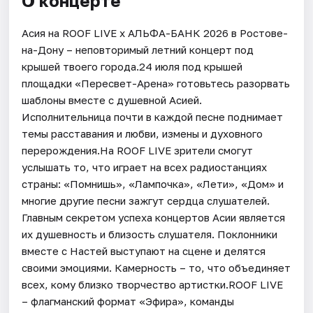
О концерте
Асия на ROOF LIVE x АЛЬФА-БАНК 2026 в Ростове-
на-Дону – неповторимый летний концерт под
крышей твоего города.24 июля под крышей
площадки «Пересвет-Арена» готовьтесь разорвать
шаблоны вместе с душевной Асией.
Исполнительница почти в каждой песне поднимает
темы расставания и любви, измены и духовного
перерождения.На ROOF LIVE зрители смогут
услышать то, что играет на всех радиостанциях
страны: «Помнишь», «Лампочка», «Лети», «Дом» и
многие другие песни зажгут сердца слушателей.
Главным секретом успеха концертов Асии является
их душевность и близость слушателя. Поклонники
вместе с Настей выступают на сцене и делятся
своими эмоциями. Камерность – то, что объединяет
всех, кому близко творчество артистки.ROOF LIVE
– флагманский формат «Эфира», команды