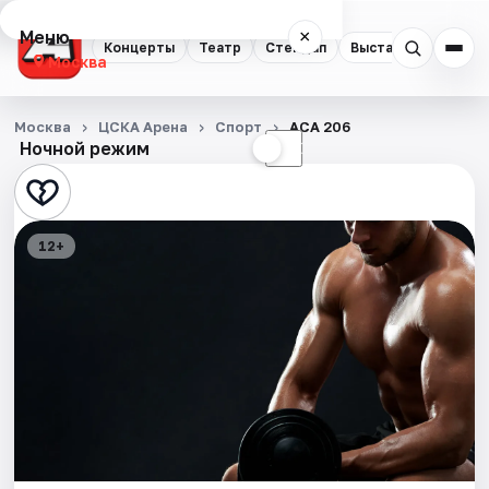
Меню
×
Концерты
Театр
Стендап
Выставки
Квест
Москва
Концерты
Москва
ЦСКА Арена
Спорт
АСА 206
Ночной режим
☀
☾
Театр
Стендап
12+
Выставки
Квесты
Экскурсии
Спорт
События