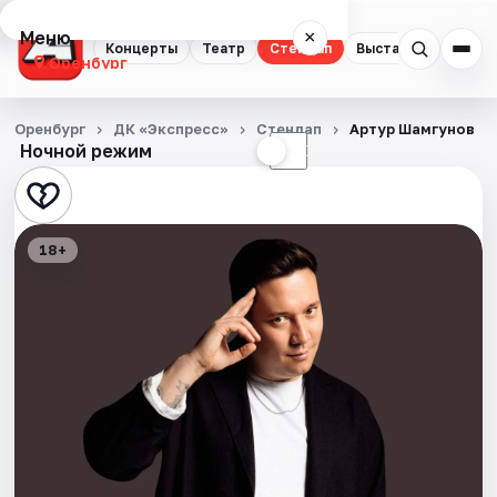
Меню
×
Концерты
Театр
Стендап
Выставки
Квест
Оренбург
Концерты
Оренбург
ДК «Экспресс»
Стендап
Артур Шамгунов
Ночной режим
☀
☾
Театр
Стендап
18+
Выставки
Квесты
Экскурсии
Спорт
События