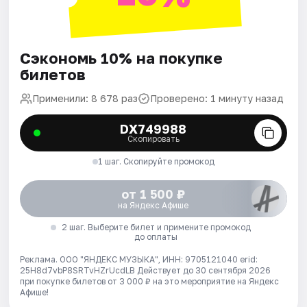
Сэкономь 10% на покупке
билетов
Применили: 8 678 раз
Проверено: 1 минуту назад
DX749988
Скопировать
1 шаг. Скопируйте промокод
от 1 500 ₽
на Яндекс Афише
2 шаг. Выберите билет и примените промокод
до оплаты
Реклама. ООО "ЯНДЕКС МУЗЫКА", ИНН: 9705121040 erid:
25H8d7vbP8SRTvHZrUcdLB
Действует до 30 сентября 2026
при покупке билетов от 3 000 ₽ на это мероприятие на Яндекс
Афише!