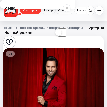
Меню
×
Концерты
Театр
Стендап
Выставки
Квест
Томск
Концерты
Томск
Дворец зрелищ и спорта
Концерты
Артур Пир
Ночной режим
☀
☾
Театр
Стендап
6+
Выставки
Квесты
Экскурсии
События