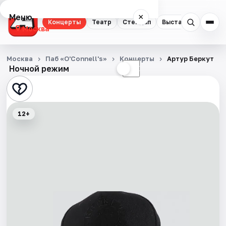
Меню
×
Концерты
Театр
Стендап
Выставки
Квест
Москва
Концерты
Москва
Паб «O'Connell's»
Концерты
Артур Беркут
Ночной режим
☀
☾
Театр
Стендап
12+
Выставки
Квесты
Экскурсии
Спорт
События