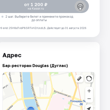
от 1 200 ₽
на Kassir.ru
2 шаг. Выберите билет и примените промокод
до оплаты
 erid: 25H8d7vbP8SRTvHZrUcdLB.
Действует до 31 августа 2026
Адрес
Бар-ресторан Douglas (Дуглас)