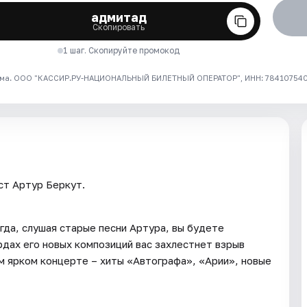
адмитад
Скопировать
1 шаг. Скопируйте промокод
ма. ООО "КАССИР.РУ-НАЦИОНАЛЬНЫЙ БИЛЕТНЫЙ ОПЕРАТОР", ИНН: 7841075409
ст Артур Беркут.
гда, слушая старые песни Артура, вы будете
ордах его новых композиций вас захлестнет взрыв
ом ярком концерте – хиты «Автографа», «Арии», новые