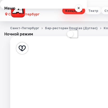
Меню
×
Концерты
Театр
С
Санкт-Петербург
Концерты
Санкт-Петербург
Бар-ресторан Douglas (Дуглас)
Ко
Ночной режим
☀
☾
Театр
Стендап
Выставки
Квесты
Экскурсии
Спорт
События