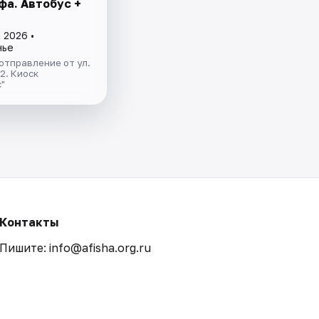
фа. Автобус +
 2026 •
нье
отправление от ул.
.2. Киоск
"
Контакты
Пишите: info@afisha.org.ru