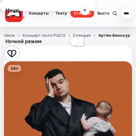
Меню
×
Концерты
Театр
Стендап
Выставки
Квест
Омск
Концерты
Омск
Концерт-холл РЦСО
Стендап
Артём Винокур
Ночной режим
☀
☾
Театр
Стендап
18+
Выставки
Квесты
Экскурсии
Спорт
События