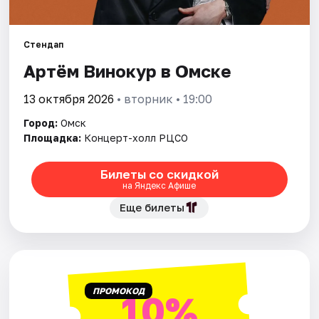
Города
Стендап
Артём Винокур в Омске
Площадки
13 октября 2026
• вторник • 19:00
Артисты
Город:
Омск
Рейтинги
Площадка:
Концерт-холл РЦСО
Билеты со скидкой
на Яндекс Афише
Еще билеты
ПРОМОКОД
10%