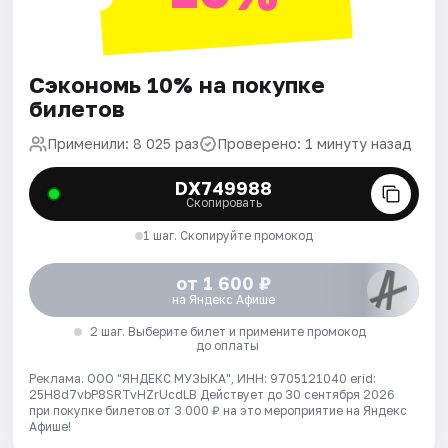
Сэкономь 10% на покупке
билетов
Применили: 8 025 раз
Проверено: 1 минуту назад
DX749988
Скопировать
1 шаг. Скопируйте промокод
от 1 600 ₽
на Яндекс Афише
2 шаг. Выберите билет и примените промокод
до оплаты
Реклама. ООО "ЯНДЕКС МУЗЫКА", ИНН: 9705121040 erid:
25H8d7vbP8SRTvHZrUcdLB
Действует до 30 сентября 2026
при покупке билетов от 3 000 ₽ на это мероприятие на Яндекс
Афише!