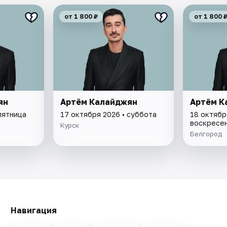
от 1 800 ₽
от 1 800 
ян
Артём Калайджян
Артём К
пятница
17 октября 2026 • суббота
18 октябр
воскресе
Курск
Белгород
Навигация