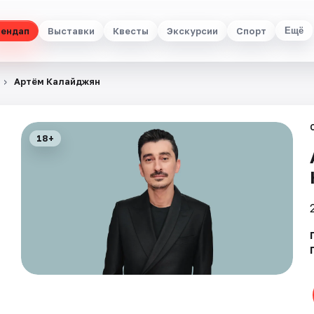
ендап
Выставки
Квесты
Экскурсии
Спорт
Ещё
Артём Калайджян
18+