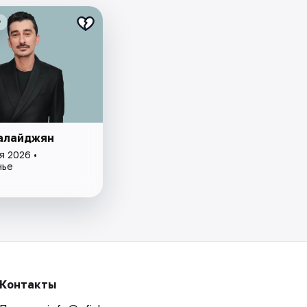
₽
алайджян
я 2026 •
нье
Контакты