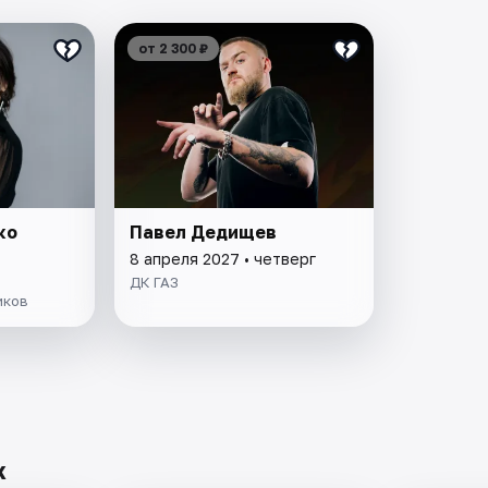
от 2 300 ₽
ко
Павел Дедищев
8 апреля 2027 • четверг
ДК ГАЗ
иков
х