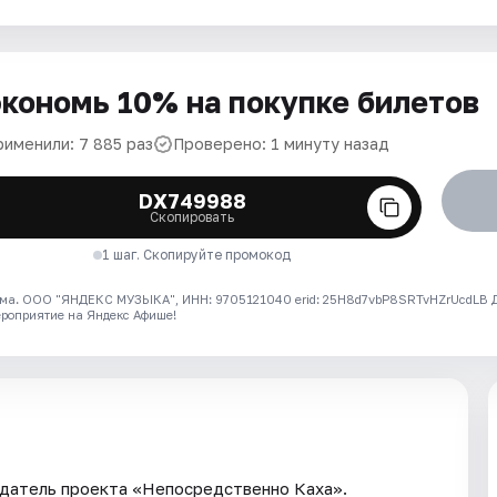
кономь 10% на покупке билетов
рименили: 7 885 раз
Проверено: 1 минуту назад
DX749988
Скопировать
1 шаг. Скопируйте промокод
ма. ООО "ЯНДЕКС МУЗЫКА", ИНН: 9705121040 erid: 25H8d7vbP8SRTvHZrUcdLB
ероприятие на Яндекс Афише!
здатель проекта «Непосредственно Каха».