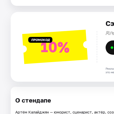
Города
Сэ
Площадки
П
Артисты
ПРОМОКОД
10%
Рейтинги
Рекла
это м
О стендапе
Артём Калайджян — юморист, сценарист, актёр, со