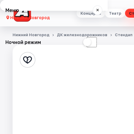
Меню
×
Концерты
Театр
Ст
Нижний Новгород
Концерты
Нижний Новгород
ДК железнодорожников
Стендап
Ночной режим
☀
☾
Театр
Стендап
Выставки
Квесты
Экскурсии
Спорт
События