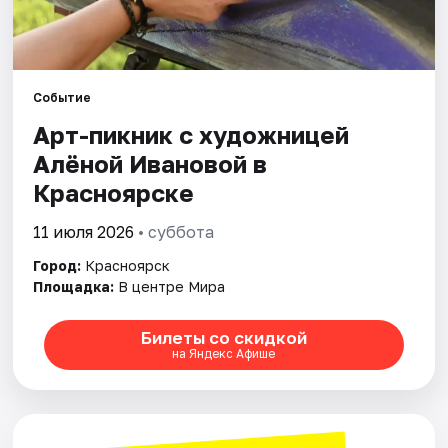
Города
Площадки
Событие
Арт-пикник с художницей
Артисты
Алёной Ивановой в
Красноярске
Рейтинги
11 июля 2026
• суббота
Город:
Красноярск
Площадка:
В центре Мира
Билеты со скидкой
на Яндекс Афише