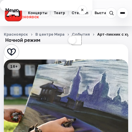
Меню
×
Концерты
Театр
Стендап
Выставки
Квест
Красноярск
Концерты
Красноярск
В центре Мира
События
Арт-пикник с ху
Ночной режим
☀
☾
Театр
Стендап
16+
Выставки
Квесты
Экскурсии
Спорт
События