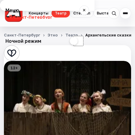
Меню
×
Концерты
Театр
Стендап
Выставки
Квест
Санкт-Петербург
Концерты
Санкт-Петербург
Этно
Театр
Архангельские сказки
Ночной режим
☀
☾
Театр
Стендап
12+
Выставки
Квесты
Экскурсии
Спорт
События