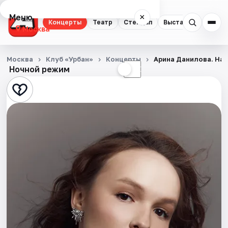
Меню
×
Концерты
Театр
Стендап
Выставки
Квест
Москва
Концерты
Москва
Клуб «Урбан»
Концерты
Арина Данилова. Нач
Ночной режим
☀
☾
Театр
Стендап
Выставки
Квесты
Экскурсии
Спорт
События