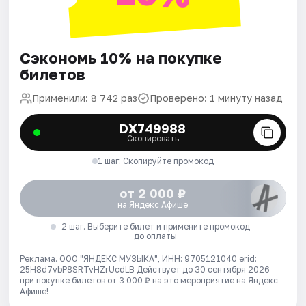
Сэкономь 10% на покупке
билетов
Применили: 8 742 раз
Проверено: 1 минуту назад
DX749988
Скопировать
1 шаг. Скопируйте промокод
от 2 000 ₽
на Яндекс Афише
2 шаг. Выберите билет и примените промокод
до оплаты
Реклама. ООО "ЯНДЕКС МУЗЫКА", ИНН: 9705121040 erid:
25H8d7vbP8SRTvHZrUcdLB
Действует до 30 сентября 2026
при покупке билетов от 3 000 ₽ на это мероприятие на Яндекс
Афише!