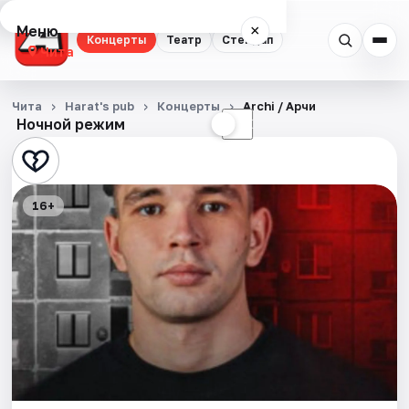
Меню
×
Концерты
Театр
Стендап
Чита
Концерты
Чита
Harat's pub
Концерты
Archi / Арчи
Ночной режим
☀
☾
Театр
Стендап
16+
События
Города
Площадки
Артисты