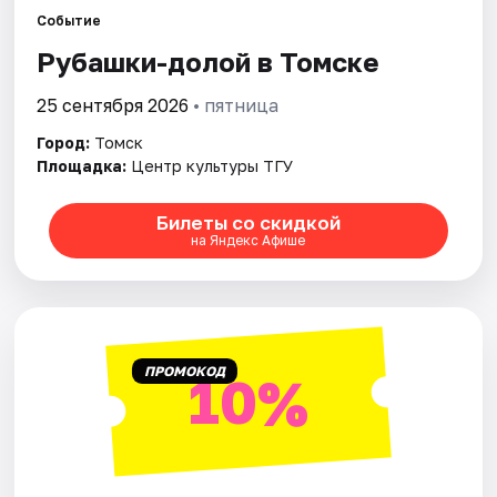
Города
Событие
Рубашки-долой в Томске
Площадки
25 сентября 2026
• пятница
Артисты
Город:
Томск
Рейтинги
Площадка:
Центр культуры ТГУ
Билеты со скидкой
на Яндекс Афише
ПРОМОКОД
10%