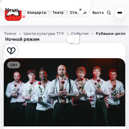
Меню
×
Концерты
Театр
Стендап
Выставки
Квест
Томск
Концерты
Томск
Центр культуры ТГУ
События
Рубашки-долой
Ночной режим
☀
☾
Театр
Стендап
18+
Выставки
Квесты
Экскурсии
События