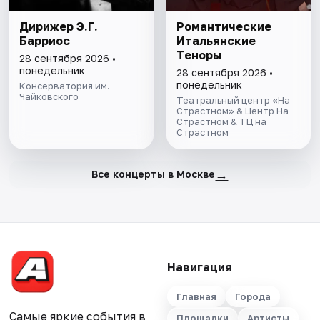
Дирижер Э.Г.
Романтические
Барриос
Итальянские
Теноры
28 сентября 2026 •
понедельник
28 сентября 2026 •
понедельник
Консерватория им.
Чайковского
Театральный центр «На
Страстном» & Центр На
Страстном & ТЦ на
Страстном
→
Все концерты в Москве
Навигация
Главная
Города
Самые яркие события в
Площадки
Артисты