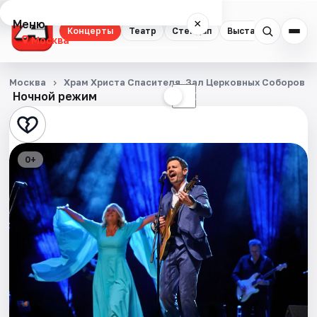
Меню
×
Концерты
Театр
Стендап
Выставки
Квест
Москва
Концерты
Москва
Храм Христа Спасителя. Зал Церковных Соборов
Ночной режим
☀
☾
Театр
Стендап
0+
Выставки
Квесты
Экскурсии
Спорт
События