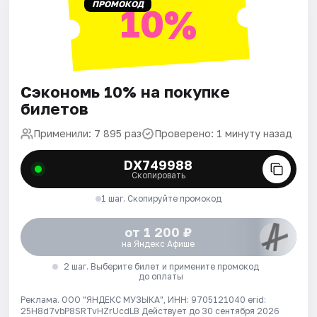
ПРОМОКОД
10%
Сэкономь 10% на покупке
билетов
Применили: 7 895 раз
Проверено: 1 минуту назад
DX749988
Скопировать
1 шаг. Скопируйте промокод
от 1 200 ₽
на Яндекс Афише
2 шаг. Выберите билет и примените промокод
до оплаты
Реклама. ООО "ЯНДЕКС МУЗЫКА", ИНН: 9705121040 erid:
25H8d7vbP8SRTvHZrUcdLB
Действует до 30 сентября 2026