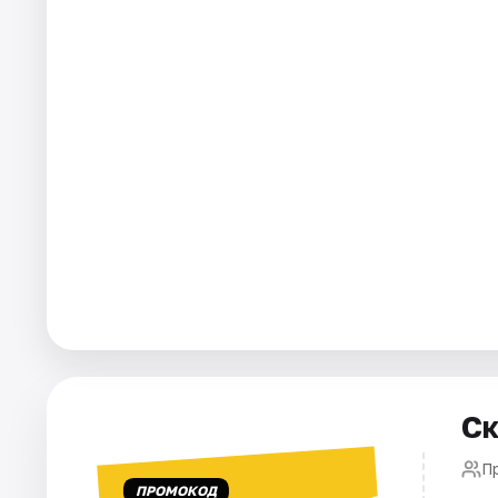
Города
Площадки
Артисты
Рейтинги
Ск
П
ПРОМОКОД