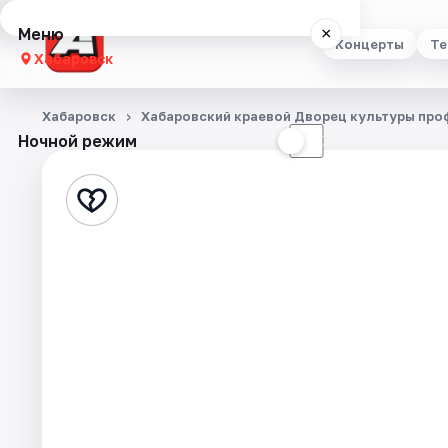
Меню
×
Концерты
Те
Хабаровск
Концерты
Хабаровск
Хабаровский краевой Дворец культуры пр
Ночной режим
☀
☾
Театр
Стендап
Выставки
Экскурсии
Спорт
События