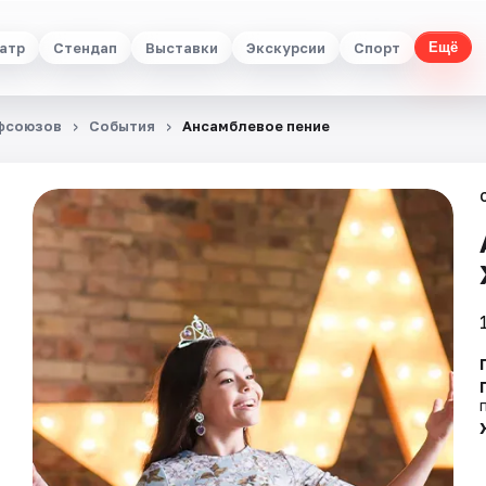
атр
Стендап
Выставки
Экскурсии
Спорт
Ещё
офсоюзов
События
Ансамблевое пение