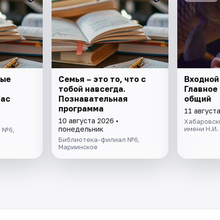
ные
Семья – это то, что с
Входной
тобой навсегда.
Главное
час
Познавательная
общий
программа
11 августа
10 августа 2026 •
Хабаровск
понедельник
имени Н.И.
 №6,
Библиотека-филиал №6,
Мариинское