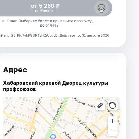
от 5 250 ₽
на Kassir.ru
2 шаг. Выберите билет и примените промокод
до оплаты
 erid: 25H8d7vbP8SRTvHZrUcdLB.
Действует до 31 августа 2026
Адрес
Хабаровский краевой Дворец культуры
профсоюзов