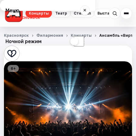
Меню
×
Концерты
Театр
Стендап
Выставки
Квест
Красноярск
Концерты
Красноярск
Филармония
Концерты
Ансамбль «Вирту
Ночной режим
☀
☾
Театр
Стендап
6+
Выставки
Квесты
Экскурсии
Спорт
События