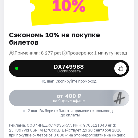
10%
Сэкономь 10% на покупке
билетов
Применили: 8 277 раз
Проверено: 1 минуту назад
DX749988
Скопировать
1 шаг. Скопируйте промокод
от 400 ₽
на Яндекс Афише
2 шаг. Выберите билет и примените промокод
до оплаты
Реклама. ООО "ЯНДЕКС МУЗЫКА", ИНН: 9705121040 erid:
25H8d7vbP8SRTvHZrUcdLB
Действует до 30 сентября 2026
при покупке билетов от 3 000 ₽ на это мероприятие на Яндекс