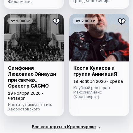
Гранд Холл Сибирь
Филармония
от 1 900 ₽
от 2 000 ₽
Симфония
Костя Кулясов и
Людовико Эйнауди
группа АнимациЯ
при свечах.
18 ноября 2026 • среда
Оркестр CAGMO
Клубный ресторан
Максимилианс
19 ноября 2026 •
(Красноярск)
четверг
Институт искусств им.
Хворостовского
→
Все концерты в Красноярске