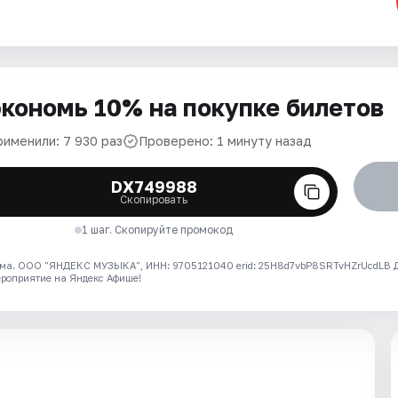
кономь 10% на покупке билетов
рименили: 7 930 раз
Проверено: 1 минуту назад
DX749988
Скопировать
1 шаг. Скопируйте промокод
ма. ООО "ЯНДЕКС МУЗЫКА", ИНН: 9705121040 erid: 25H8d7vbP8SRTvHZrUcdLB
ероприятие на Яндекс Афише!