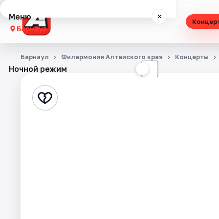
Меню
×
Концер
Барнаул
Концерты
Барнаул
Филармония Алтайского края
Концерты
Ночной режим
☀
☾
Театр
Стендап
Выставки
Спорт
События
Города