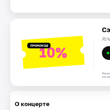
Площадки
Артисты
Рейтинги
Сэ
П
ПРОМОКОД
10%
Рекла
это м
О концерте