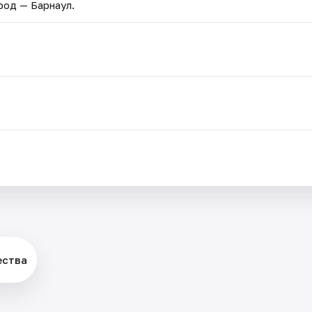
ород — Барнаул.
ества