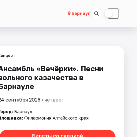
☀
☾
Барнаул
Концерт
Ансамбль «Вечёрки». Песни
вольного казачества в
Барнауле
24 сентября 2026
• четверг
Город:
Барнаул
Площадка:
Филармония Алтайского края
Билеты со скидкой