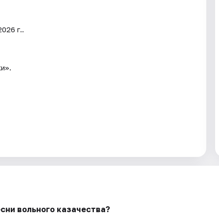
026 г..
и».
есни вольного казачества?