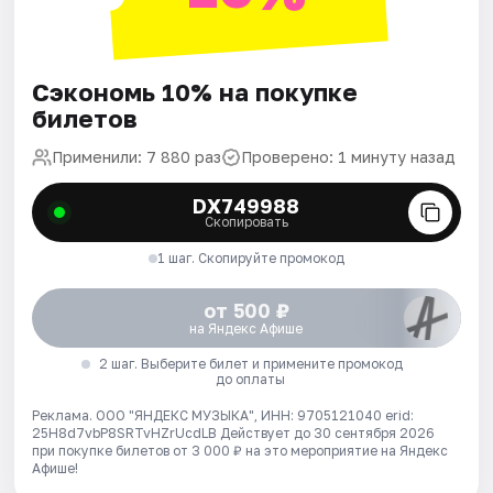
Сэкономь 10% на покупке
билетов
Применили: 7 880 раз
Проверено: 1 минуту назад
DX749988
Скопировать
1 шаг. Скопируйте промокод
от 500 ₽
на Яндекс Афише
2 шаг. Выберите билет и примените промокод
до оплаты
Реклама. ООО "ЯНДЕКС МУЗЫКА", ИНН: 9705121040 erid:
25H8d7vbP8SRTvHZrUcdLB
Действует до 30 сентября 2026
при покупке билетов от 3 000 ₽ на это мероприятие на Яндекс
Афише!