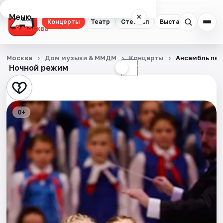
Меню
×
Концерты
Театр
Стендап
Выставки
Квест
Москва
Концерты
Москва
Дом музыки & ММДМ
Концерты
Ансамбль пес
Ночной режим
☀
☾
Театр
Стендап
0+
Выставки
Квесты
Экскурсии
Спорт
События