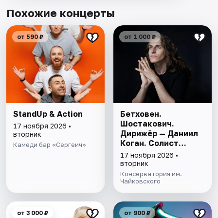
Похожие концерты
от 590 ₽
от 1 000 ₽
StandUp & Action
Бетховен.
Шостакович.
17 ноября 2026 •
Дирижёр — Даниил
вторник
Коган. Солист
Камеди бар «Сергеич»
Владимир
17 ноября 2026 •
Вишневский
вторник
Консерватория им.
Чайковского
от 3 000 ₽
от 900 ₽