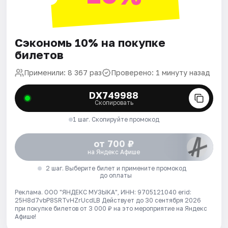
Сэкономь 10% на покупке
билетов
Применили: 8 367 раз
Проверено: 1 минуту назад
DX749988
Скопировать
1 шаг. Скопируйте промокод
от 700 ₽
на Яндекс Афише
2 шаг. Выберите билет и примените промокод
до оплаты
Реклама. ООО "ЯНДЕКС МУЗЫКА", ИНН: 9705121040 erid:
25H8d7vbP8SRTvHZrUcdLB
Действует до 30 сентября 2026
при покупке билетов от 3 000 ₽ на это мероприятие на Яндекс
Афише!