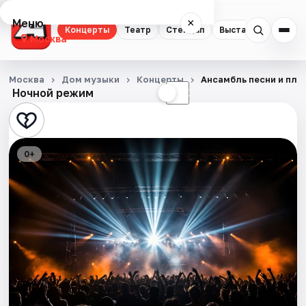
Меню
×
Концерты
Театр
Стендап
Выставки
Квест
Москва
Концерты
Москва
Дом музыки
Концерты
Ансамбль песни и пля
Ночной режим
☀
☾
Театр
Стендап
0+
Выставки
Квесты
Экскурсии
Спорт
События