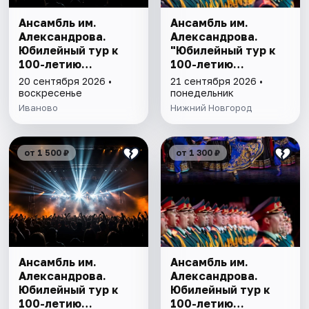
Ансамбль им.
Ансамбль им.
Александрова.
Александрова.
Юбилейный тур к
"Юбилейный тур к
100-летию
100-летию
коллектива
коллектива"
20 сентября 2026 •
21 сентября 2026 •
воскресенье
понедельник
Иваново
Нижний Новгород
от 1 500 ₽
от 1 300 ₽
Ансамбль им.
Ансамбль им.
Александрова.
Александрова.
Юбилейный тур к
Юбилейный тур к
100-летию
100-летию