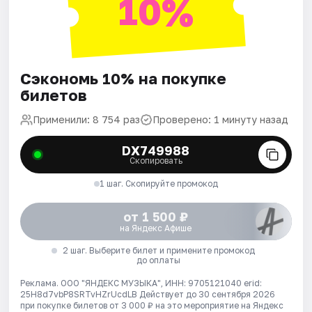
10%
Сэкономь 10% на покупке
билетов
Применили: 8 754 раз
Проверено: 1 минуту назад
DX749988
Скопировать
1 шаг. Скопируйте промокод
от 1 500 ₽
на Яндекс Афише
2 шаг. Выберите билет и примените промокод
до оплаты
Реклама. ООО "ЯНДЕКС МУЗЫКА", ИНН: 9705121040 erid:
25H8d7vbP8SRTvHZrUcdLB
Действует до 30 сентября 2026
при покупке билетов от 3 000 ₽ на это мероприятие на Яндекс