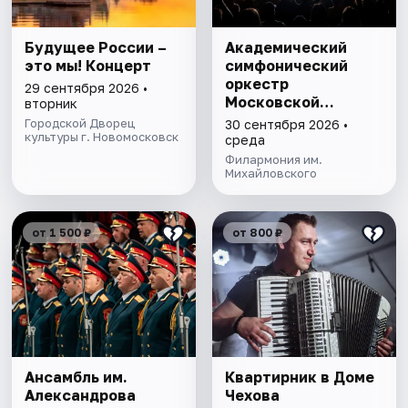
Будущее России –
Академический
это мы! Концерт
симфонический
оркестр
29 сентября 2026 •
Московской
вторник
филармонии
Городской Дворец
30 сентября 2026 •
культуры г. Новомосковск
среда
Филармония им.
Михайловского
от 1 500 ₽
от 800 ₽
Ансамбль им.
Квартирник в Доме
Александрова
Чехова