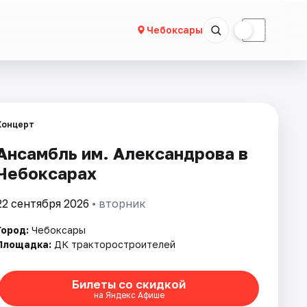
☀
☾
Чебоксары
Концерт
Ансамбль им. Александрова в
Чебоксарах
22 сентября 2026
• вторник
Город:
Чебоксары
Площадка:
ДК тракторостроителей
Билеты со скидкой
на Яндекс Афише