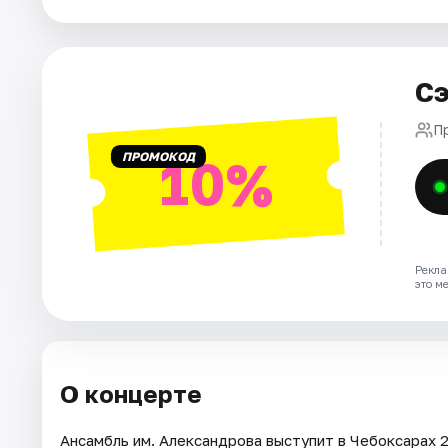
Площадки
Артисты
Сэ
Рейтинги
П
ПРОМОКОД
10%
Рекла
это м
О концерте
Ансамбль им. Александрова выступит в Чебоксарах 