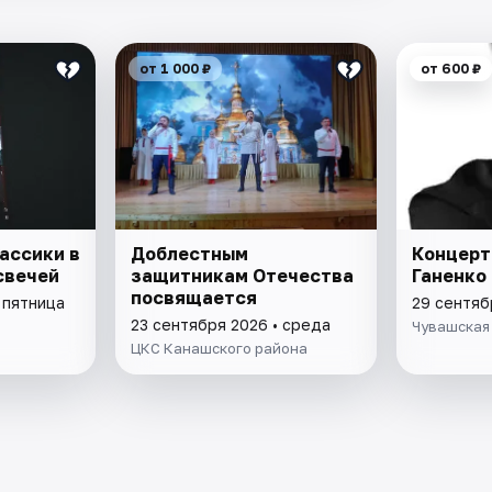
от 1 000 ₽
от 600 ₽
ассики в
Доблестным
Концерт
свечей
защитникам Отечества
Ганенко
посвящается
 пятница
29 сентяб
23 сентября 2026 • среда
Чувашская
ЦКС Канашского района