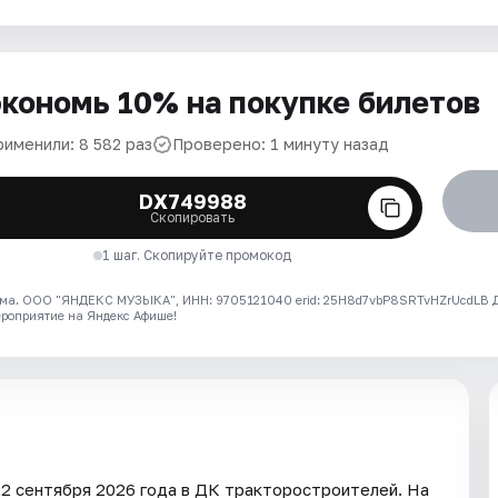
кономь 10% на покупке билетов
рименили: 8 582 раз
Проверено: 1 минуту назад
DX749988
Скопировать
1 шаг. Скопируйте промокод
ма. ООО "ЯНДЕКС МУЗЫКА", ИНН: 9705121040 erid: 25H8d7vbP8SRTvHZrUcdLB
ероприятие на Яндекс Афише!
22 сентября 2026 года в ДК тракторостроителей. На