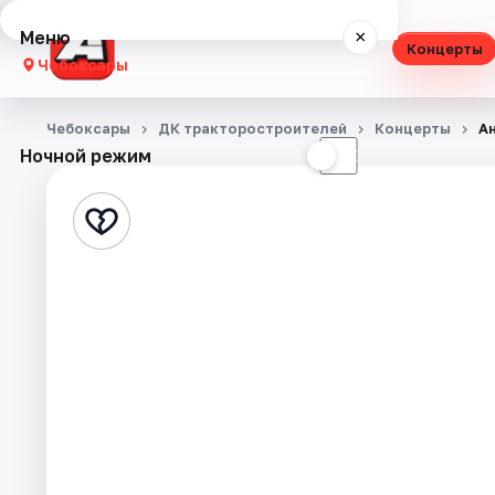
Меню
×
Концерты
Чебоксары
Концерты
Чебоксары
ДК тракторостроителей
Концерты
А
Ночной режим
☀
☾
Театр
Стендап
Выставки
Экскурсии
События
Города