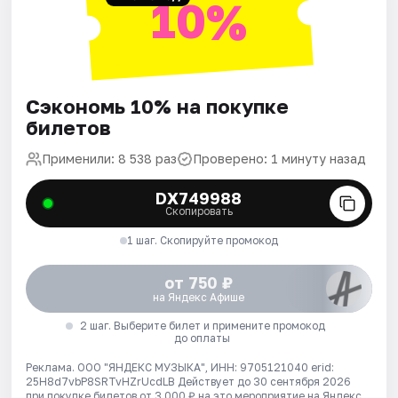
10%
Сэкономь 10% на покупке
билетов
Применили: 8 538 раз
Проверено: 1 минуту назад
DX749988
Скопировать
1 шаг. Скопируйте промокод
от 750 ₽
на Яндекс Афише
2 шаг. Выберите билет и примените промокод
до оплаты
Реклама. ООО "ЯНДЕКС МУЗЫКА", ИНН: 9705121040 erid:
25H8d7vbP8SRTvHZrUcdLB
Действует до 30 сентября 2026
при покупке билетов от 3 000 ₽ на это мероприятие на Яндекс