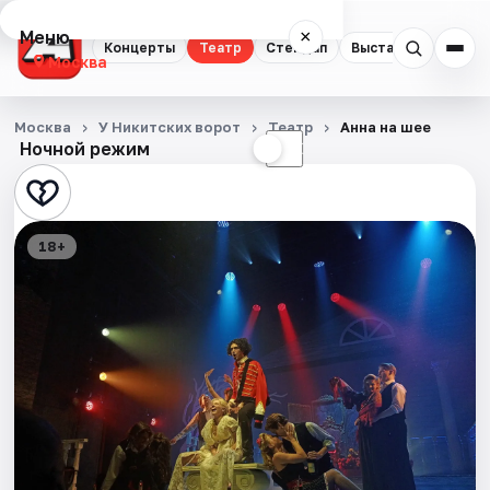
Меню
×
Концерты
Театр
Стендап
Выставки
Квест
Москва
Концерты
Москва
У Никитских ворот
Театр
Анна на шее
Ночной режим
☀
☾
Театр
Стендап
18+
Выставки
Квесты
Экскурсии
Спорт
События