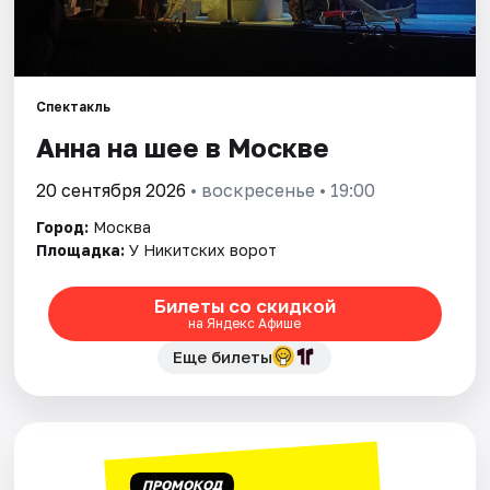
Города
Площадки
Спектакль
Анна на шее в Москве
Артисты
20 сентября 2026
• воскресенье • 19:00
Рейтинги
Город:
Москва
Площадка:
У Никитских ворот
Билеты со скидкой
на Яндекс Афише
Еще билеты
ПРОМОКОД