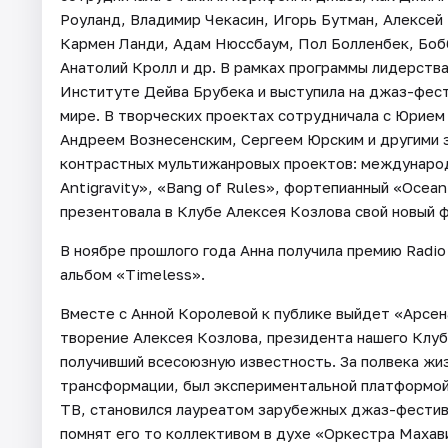
Роуланд, Владимир Чекасин, Игорь Бутман, Алексей
Кармен Ланди, Адам Нюссбаум, Пол Болленбек, Боб
Анатолий Кролл и др. В рамках программы лидерств
Институте Дейва Брубека и выступила на джаз-фес
мире. В творческих проектах сотрудничала с Юрием
Андреем Вознесенским, Сергеем Юрским и другими 
контрастных мультижанровых проектов: междунаро
Antigravity», «Bang of Rules», фортепианный «Ocean
презентовала в Клубе Алексея Козлова свой новый 
В ноябре прошлого года Анна получила премию Radio
альбом «Timeless».
Вместе с Анной Королевой к публике выйдет «Арсен
творение Алексея Козлова, президента нашего Клуба
получивший всесоюзную известность. За полвека жи
трансформации, был экспериментальной платформой 
ТВ, становился лауреатом зарубежных джаз-фестив
помнят его то коллективом в духе «Оркестра Маха