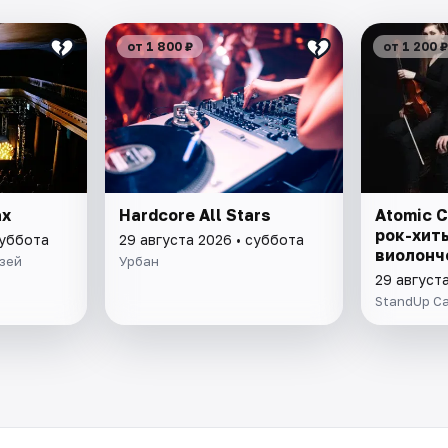
от 1 800 ₽
от 1 200 ₽
ах
Hardcore All Stars
Atomic C
рок-хит
суббота
29 августа 2026 • суббота
виолонч
зей
Урбан
29 август
StandUp C