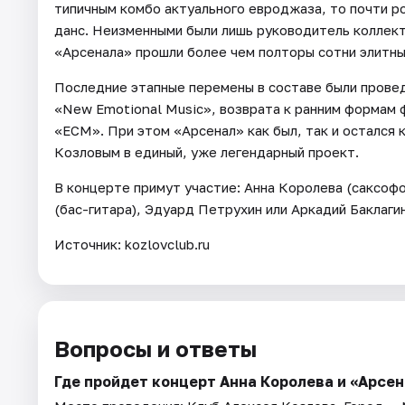
типичным комбо актуального евроджаза, то почти р
данс. Неизменными были лишь руководитель коллекти
«Арсенала» прошли более чем полторы сотни элитных
Последние этапные перемены в составе были провед
«New Emotional Music», возврата к ранним формам 
«ECM». При этом «Арсенал» как был, так и остался
Козловым в единый, уже легендарный проект.
В концерте примут участие: Анна Королева (саксофо
(бас-гитара), Эдуард Петрухин или Аркадий Баклагин
Источник: kozlovclub.ru
Вопросы и ответы
Где пройдет концерт Анна Королева и «Арсе