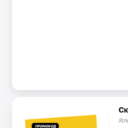
Города
Площадки
Артисты
Рейтинги
Ск
П
ПРОМОКОД