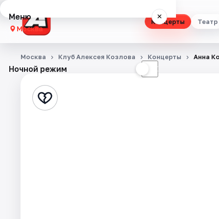
Меню
×
Концерты
Театр
Москва
Концерты
Москва
Клуб Алексея Козлова
Концерты
Анна К
Ночной режим
☀
☾
Театр
Стендап
Выставки
Квесты
Экскурсии
Спорт
События