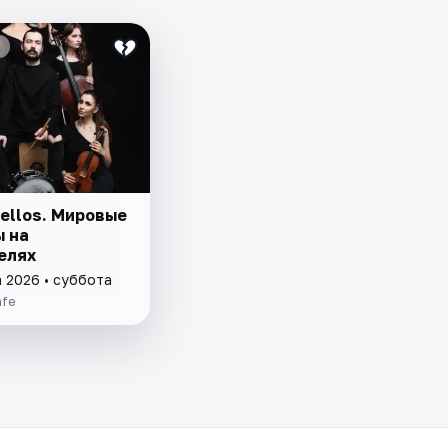
ellos. Мировые
ы на
елях
а 2026 • суббота
afe