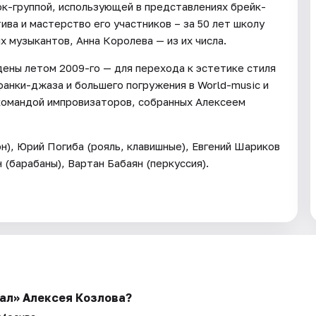
ок-группой, использующей в представлениях брейк-
ва и мастерство его участников – за 50 лет школу
 музыкантов, Анна Королева — из их числа.
ены летом 2009-го — для перехода к эстетике стиля
фанки-джаза и большего погружения в World-music и
 командой импровизаторов, собранных Алексеем
н), Юрий Погиба (рояль, клавишные), Евгений Шариков
 (барабаны), Вартан Бабаян (перкуссия).
нал» Алексея Козлова?