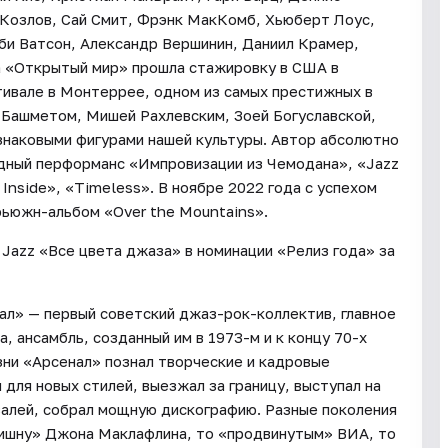
 Козлов, Сай Смит, Фрэнк МакКомб, Хьюберт Лоус,
би Ватсон, Александр Вершинин, Даниил Крамер,
а «Открытый мир» прошла стажировку в США в
тивале в Монтеррее, одном из самых престижных в
 Башметом, Мишей Рахлевским, Зоей Богуславской,
знаковыми фигурами нашей культуры. Автор абсолютно
дный перформанс «Импровизации из Чемодана», «Jazz
 Inside», «Timeless». В ноябре 2022 года с успехом
фьюжн-альбом «Over the Mountains».
 Jazz «Все цвета джаза» в номинации «Релиз года» за
ал» — первый советский джаз-рок-коллектив, главное
, ансамбль, созданный им в 1973-м и к концу 70-х
зни «Арсенал» познал творческие и кадровые
для новых стилей, выезжал за границу, выступал на
алей, собрал мощную дискографию. Разные поколения
вишну» Джона Маклафлина, то «продвинутым» ВИА, то