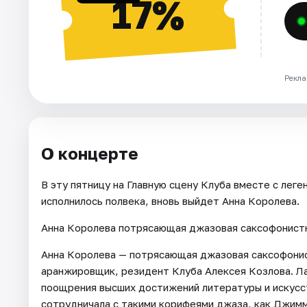
17%
Рекла
О концерте
В эту пятницу на Главную сцену Клуба вместе с ле
исполнилось полвека, вновь выйдет Анна Королева.
Анна Королева потрясающая джазовая саксофонистк
Анна Королева — потрясающая джазовая саксофонист
аранжировщик, резидент Клуба Алексея Козлова. Л
поощрения высших достижений литературы и искус
сотрудничала с такими корифеями джаза, как Джимм