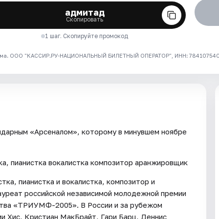
адмитад
Скопировать
1 шаг. Скопируйте промокод
ма. ООО "КАССИР.РУ-НАЦИОНАЛЬНЫЙ БИЛЕТНЫЙ ОПЕРАТОР", ИНН: 7841075409
гендарным «Арсеналом», которому в минувшем ноябре
а, пианистка вокалистка композитор аранжировщик
ка, пианистка и вокалистка, композитор и
ауреат российской независимой молодежной премии
ства «ТРИУМФ-2005». В России и за рубежом
и Хис, Кристиан МакБрайт, Гари Барц, Деннис