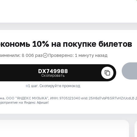
кономь 10% на покупке билетов
рименили: 8 006 раз
Проверено: 1 минуту назад
DX749988
Скопировать
1 шаг. Скопируйте промокод
ма. ООО "ЯНДЕКС МУЗЫКА", ИНН: 9705121040 erid: 25H8d7vbP8SRTvHZrUcdLB
ероприятие на Яндекс Афише!