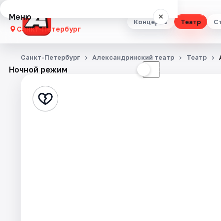
Меню
×
Концерты
Театр
С
Санкт-Петербург
Концерты
Санкт-Петербург
Александринский театр
Театр
Ночной режим
☀
☾
Театр
Стендап
Выставки
Квесты
Экскурсии
Спорт
События