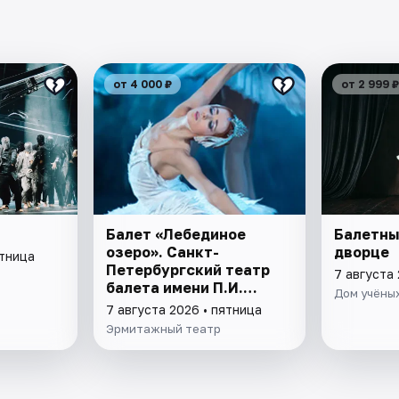
от 4 000 ₽
от 2 999 ₽
Балет «Лебединое
Балетны
озеро». Санкт-
дворце
ятница
Петербургский театр
7 августа 
балета имени П.И.
Дом учёных
Чайковского
7 августа 2026 • пятница
Эрмитажный театр