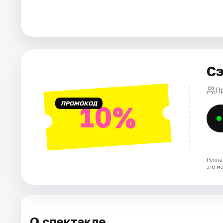
Города
Площадки
Сэ
Артисты
П
Рейтинги
ПРОМОКОД
10%
Рекла
это м
О спектакле