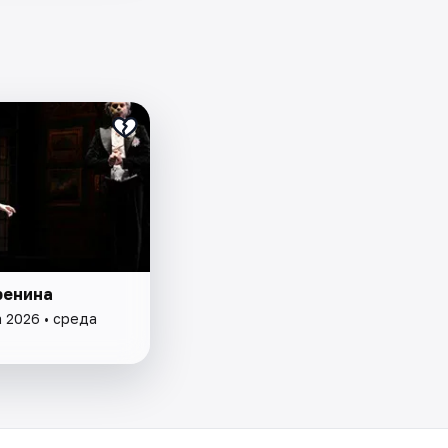
ренина
а 2026 • среда