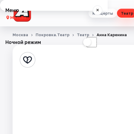
Меню
×
Концерты
Театр
Москва
Концерты
Москва
Покровка.Театр
Театр
Анна Каренина
Ночной режим
☀
☾
Театр
Стендап
Выставки
Квесты
Экскурсии
Спорт
События