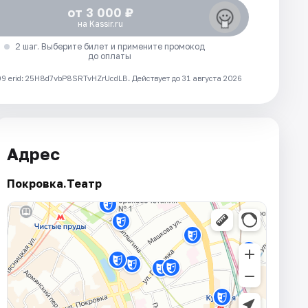
от 3 000 ₽
на Kassir.ru
2 шаг. Выберите билет и примените промокод
до оплаты
 erid: 25H8d7vbP8SRTvHZrUcdLB.
Действует до 31 августа 2026
Адрес
Покровка.Театр