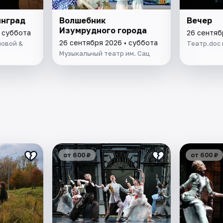
инград
Волшебник
Вечер
Изумрудного города
• суббота
26 сентяб
26 сентября 2026 • суббота
ловой &
Театр.doc 
Музыкальный театр им. Сац
от 600 ₽
от 600 ₽