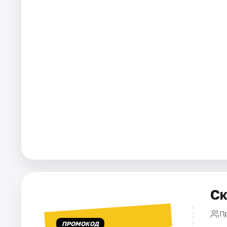
Города
Площадки
Артисты
Рейтинги
Ск
П
ПРОМОКОД