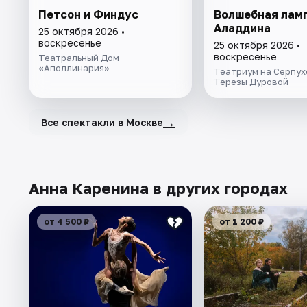
Петсон и Финдус
Волшебная лам
Аладдина
25 октября 2026 •
воскресенье
25 октября 2026 •
воскресенье
Театральный Дом
«Аполлинария»
Театриум на Серпух
Терезы Дуровой
→
Все спектакли в Москве
Анна Каренина в других городах
от 4 500 ₽
от 1 200 ₽