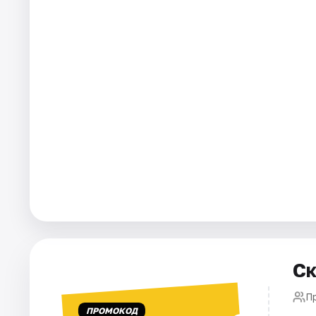
Города
Площадки
Артисты
Рейтинги
Ск
П
ПРОМОКОД