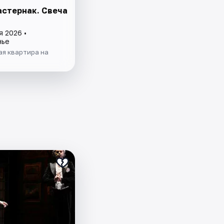
астернак. Свеча
я 2026 •
нье
ая квартира на