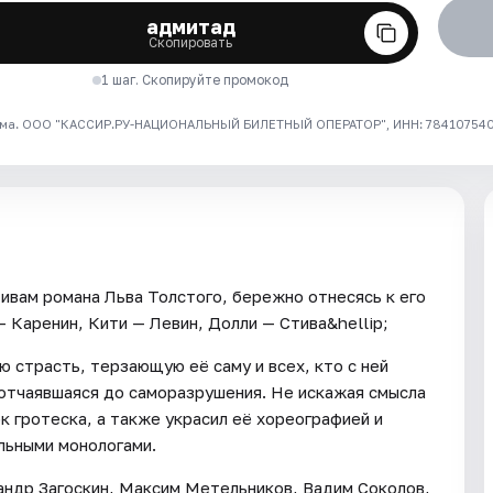
адмитад
Скопировать
1 шаг. Скопируйте промокод
ма. ООО "КАССИР.РУ-НАЦИОНАЛЬНЫЙ БИЛЕТНЫЙ ОПЕРАТОР", ИНН: 7841075409
ивам романа Льва Толстого, бережно отнесясь к его
 Каренин, Кити — Левин, Долли — Стива&hellip;
 страсть, терзающую её саму и всех, кто с ней
 отчаявшаяся до саморазрушения. Не искажая смысла
к гротеска, а также украсил её хореографией и
льными монологами.
андр Загоскин, Максим Метельников, Вадим Соколов,