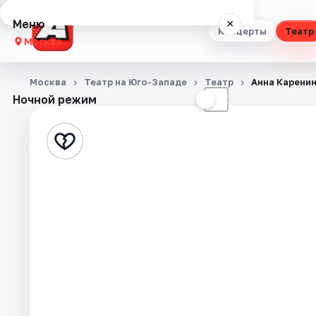
Меню
×
Концерты
Театр
Москва
Концерты
Москва
Театр на Юго-Западе
Театр
Анна Карени
Ночной режим
☀
☾
Театр
Стендап
Выставки
Квесты
Экскурсии
Спорт
События