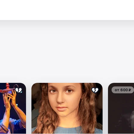
.
от 600 ₽