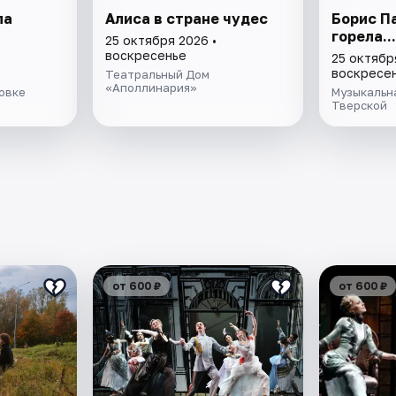
па
Алиса в стране чудес
Борис П
горела...
25 октября 2026 •
воскресенье
25 октябр
воскресе
Театральный Дом
«Аполлинария»
овке
Музыкальн
Тверской
от 600 ₽
от 600 ₽