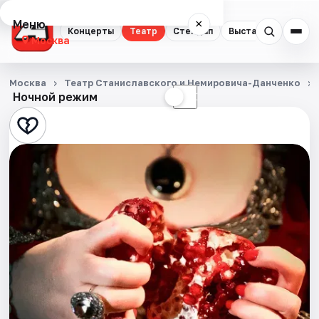
Меню
×
Концерты
Театр
Стендап
Выставки
Квест
Москва
Концерты
Москва
Театр Станиславского и Немировича-Данченко
Ночной режим
☀
☾
Театр
Стендап
Выставки
Квесты
Экскурсии
Спорт
События