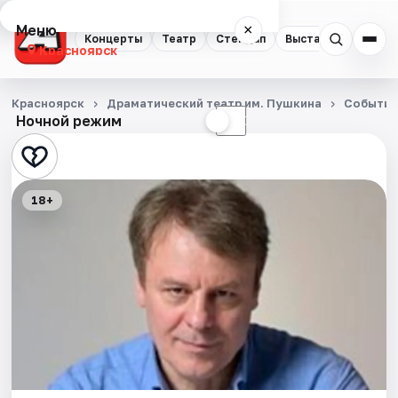
Меню
×
Концерты
Театр
Стендап
Выставки
Квест
Красноярск
Концерты
Красноярск
Драматический театр им. Пушкина
Событи
Ночной режим
☀
☾
Театр
Стендап
18+
Выставки
Квесты
Экскурсии
Спорт
События