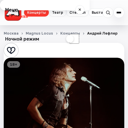
Меню
×
Концерты
Театр
Стендап
Выставки
Квест
Москва
Концерты
Москва
Magnus Locus
Концерты
Андрей Лефлер
Ночной режим
☀
☾
Театр
Стендап
18+
Выставки
Квесты
Экскурсии
Спорт
События