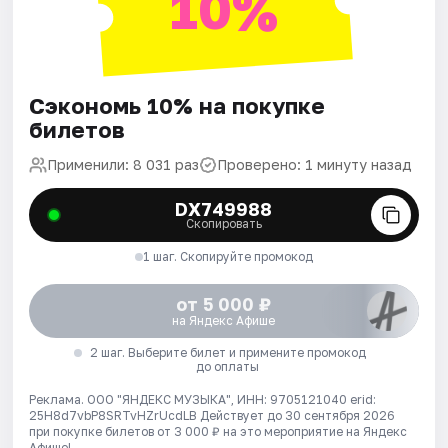
10%
Сэкономь 10% на покупке
билетов
Применили: 8 031 раз
Проверено: 1 минуту назад
DX749988
Скопировать
1 шаг. Скопируйте промокод
от 5 000 ₽
на Яндекс Афише
2 шаг. Выберите билет и примените промокод
до оплаты
Реклама. ООО "ЯНДЕКС МУЗЫКА", ИНН: 9705121040 erid:
25H8d7vbP8SRTvHZrUcdLB
Действует до 30 сентября 2026
при покупке билетов от 3 000 ₽ на это мероприятие на Яндекс
Афише!