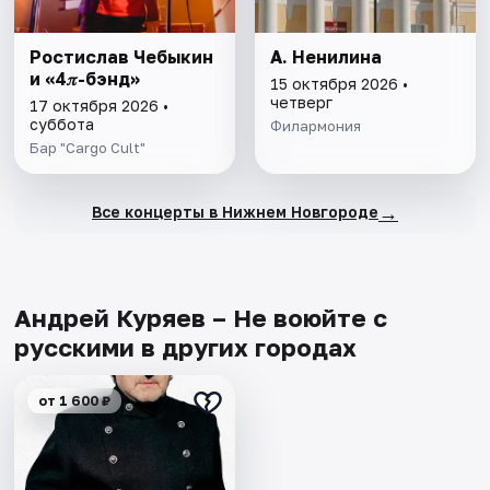
Ростислав Чебыкин
А. Ненилина
и «4𝜋-бэнд»
15 октября 2026 •
четверг
17 октября 2026 •
суббота
Филармония
Бар "Cargo Cult"
→
Все концерты в Нижнем Новгороде
Андрей Куряев – Не воюйте с
русскими в других городах
от 1 600 ₽