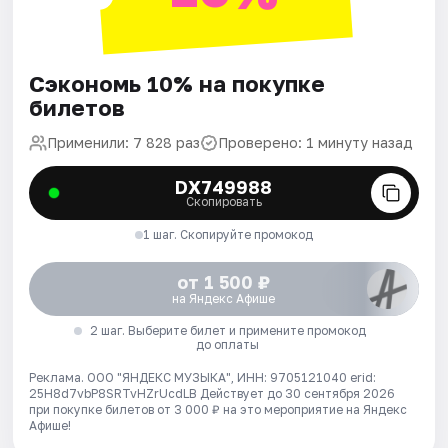
Сэкономь 10% на покупке
билетов
Применили: 7 828 раз
Проверено: 1 минуту назад
DX749988
Скопировать
1 шаг. Скопируйте промокод
от 1 500 ₽
на Яндекс Афише
2 шаг. Выберите билет и примените промокод
до оплаты
Реклама. ООО "ЯНДЕКС МУЗЫКА", ИНН: 9705121040 erid:
25H8d7vbP8SRTvHZrUcdLB
Действует до 30 сентября 2026
при покупке билетов от 3 000 ₽ на это мероприятие на Яндекс
Афише!