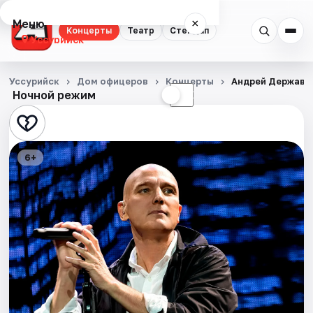
Меню
×
Концерты
Театр
Стендап
Уссурийск
Концерты
Уссурийск
Дом офицеров
Концерты
Андрей Держави
Ночной режим
☀
☾
Театр
Стендап
6+
События
Города
Площадки
Артисты