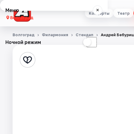
Меню
×
Концерты
Театр
Волгоград
Концерты
Волгоград
Филармония
Стендап
Андрей Бебури
Ночной режим
☀
☾
Театр
Стендап
Выставки
Квесты
Экскурсии
Спорт
События