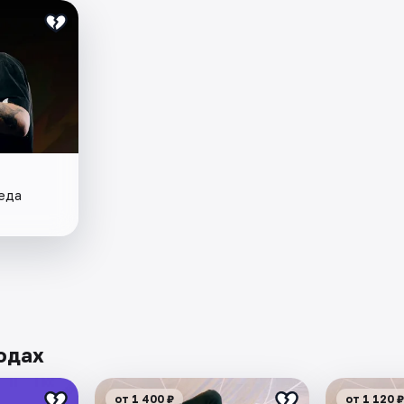
реда
одах
от 1 400 ₽
от 1 120 ₽