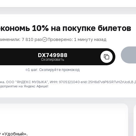
кономь 10% на покупке билетов
рименили: 7 810 раз
Проверено: 1 минуту назад
DX749988
Скопировать
1 шаг. Скопируйте промокод
ма. ООО "ЯНДЕКС МУЗЫКА", ИНН: 9705121040 erid: 25H8d7vbP8SRTvHZrUcdLB
ероприятие на Яндекс Афише!
у «Удобный».