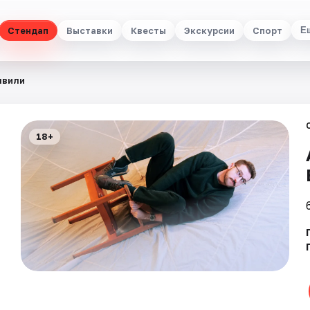
Стендап
Выставки
Квесты
Экскурсии
Спорт
Е
швили
18+