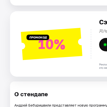
Города
Сэ
Площадки
П
Артисты
ПРОМОКОД
10%
Рейтинги
Рекла
это м
О стендапе
Андрей Бебуришвили представляет новую программ