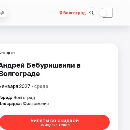
☀
☾
Волгоград
щё
Стендап
Андрей Бебуришвили в
Волгограде
6 января 2027
• среда
Город:
Волгоград
Площадка:
Филармония
Билеты со скидкой
на Яндекс Афише