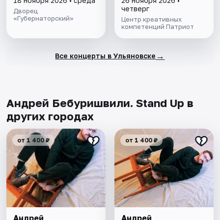
18 ноября 2026 • среда
26 ноября 2026 •
четверг
Дворец
«Губернаторский»
Центр креативных
компетенций Патриот
→
Все концерты в Ульяновске
Андрей Бебуришвили. Stand Up в
других городах
от 1 400 ₽
от 1 400 ₽
Андрей
Андрей