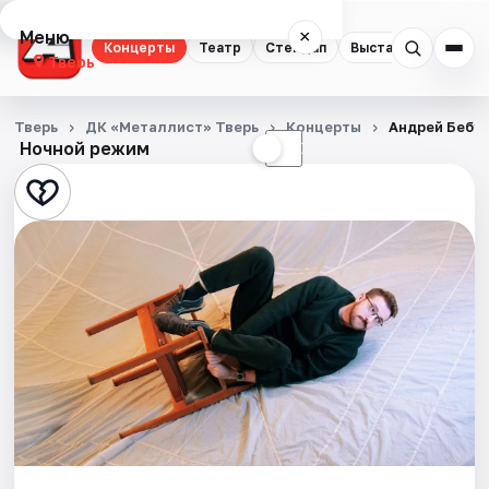
Меню
×
Концерты
Театр
Стендап
Выставки
Квест
Тверь
Концерты
Тверь
ДК «Металлист» Тверь
Концерты
Андрей Бебу
Ночной режим
☀
☾
Театр
Стендап
Выставки
Квесты
Экскурсии
Спорт
События