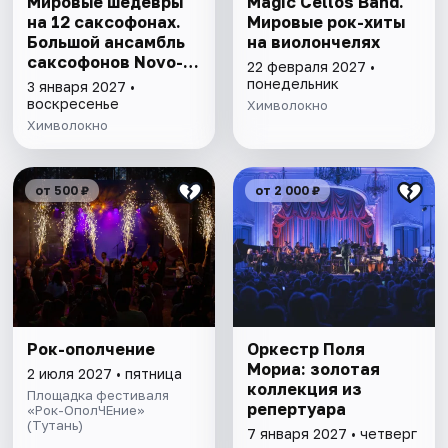
Мировые шедевры
Magic Cellos Band.
на 12 саксофонах.
Мировые рок-хиты
Большой ансамбль
на виолончелях
саксофонов Novo-
22 февраля 2027 •
12
понедельник
3 января 2027 •
воскресенье
Химволокно
Химволокно
от 500 ₽
от 2 000 ₽
Рок-ополчение
Оркестр Поля
Мориа: золотая
2 июля 2027 • пятница
коллекция из
Площадка фестиваля
репертуара
«Рок-ОполЧЕние»
(Тутань)
7 января 2027 • четверг