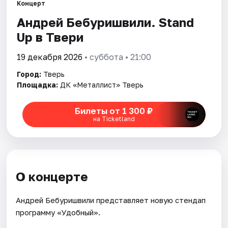
Концерт
Андрей Бебуришвили. Stand
Города
Up в Твери
Площадки
19 декабря 2026
• суббота • 21:00
Артисты
Город:
Тверь
Площадка:
ДК «Металлист» Тверь
Рейтинги
Билеты от 1 300 ₽
на Ticketland
О концерте
Андрей Бебуришвили представляет новую стендап
программу «Удобный».