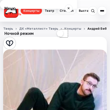
Меню
×
Концерты
Театр
Стендап
Выставки
Квест
Тверь
Концерты
Тверь
ДК «Металлист» Тверь
Концерты
Андрей Бебу
Ночной режим
☀
☾
Театр
Стендап
Выставки
Квесты
Экскурсии
Спорт
События