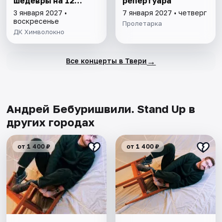
шедевры на 12
репертуара
саксофонах
3 января 2027 •
7 января 2027 • четверг
воскресенье
Пролетарка
ДК Химволокно
→
Все концерты в Твери
Андрей Бебуришвили. Stand Up в
других городах
от 1 400 ₽
от 1 400 ₽