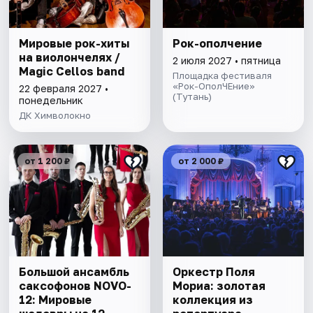
Мировые рок-хиты
Рок-ополчение
на виолончелях /
2 июля 2027 • пятница
Magic Cellos band
Площадка фестиваля
«Рок-ОполЧЕние»
22 февраля 2027 •
(Тутань)
понедельник
ДК Химволокно
от 1 200 ₽
от 2 000 ₽
Большой ансамбль
Оркестр Поля
саксофонов NOVO-
Мориа: золотая
12: Мировые
коллекция из