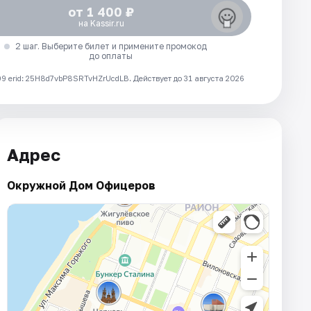
от 1 400 ₽
на Kassir.ru
2 шаг. Выберите билет и примените промокод
до оплаты
 erid: 25H8d7vbP8SRTvHZrUcdLB.
Действует до 31 августа 2026
Адрес
Окружной Дом Офицеров