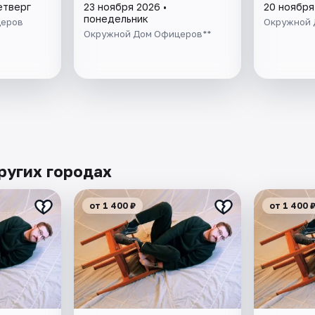
етверг
23 ноября 2026 •
20 ноября
понедельник
церов
Окружной 
Окружной Дом Офицеров**
ругих городах
от 1 400 ₽
от 1 400 