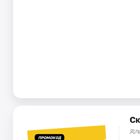
Города
Площадки
Артисты
Рейтинги
Ск
П
ПРОМОКОД