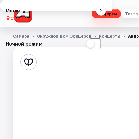
Меню
×
Концерты
Театр
Самара
Концерты
Самара
Окружной Дом Офицеров
Концерты
Андр
Ночной режим
☀
☾
Театр
Стендап
Выставки
Квесты
Экскурсии
Спорт
События