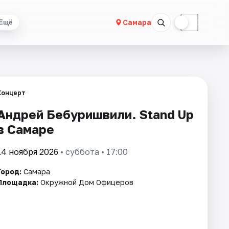
☀
☾
Самара
Ещё
Концерт
Андрей Бебуришвили. Stand Up
в Самаре
14 ноября 2026
• суббота • 17:00
Город:
Самара
Площадка:
Окружной Дом Офицеров