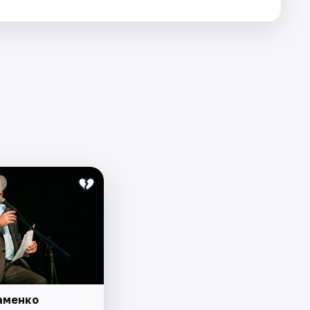
аменко