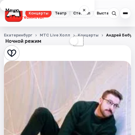
Меню
×
Концерты
Театр
Стендап
Выставки
Квест
Екатеринбург
Концерты
Екатеринбург
MTC Live Холл
Концерты
Андрей Бебур
Ночной режим
☀
☾
Театр
Стендап
Выставки
Квесты
Экскурсии
Спорт
События