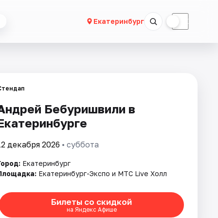
☀
☾
Екатеринбург
Стендап
Андрей Бебуришвили в
Екатеринбурге
12 декабря 2026
• суббота
Город:
Екатеринбург
Площадка:
Екатеринбург-Экспо и МТС Live Холл
Билеты со скидкой
на Яндекс Афише