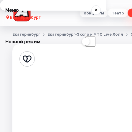
Меню
×
Концерты
Театр
Екатеринбург
Концерты
Екатеринбург
Екатеринбург-Экспо и МТС Live Холл
Ночной режим
☀
☾
Театр
Стендап
Выставки
Квесты
Экскурсии
Спорт
События