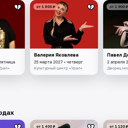
от 1 800 ₽
от 1 900 ₽
Валерия Яковлева
Павел Д
пятница
25 марта 2027 • четверг
2 апреля 
Урал»
Культурный центр «Урал»
Дворец мо
одах
от 1 400 ₽
от 1 120 ₽