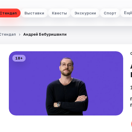
Стендап
Выставки
Квесты
Экскурсии
Спорт
Ещё
Стендап
Андрей Бебуришвили
18+