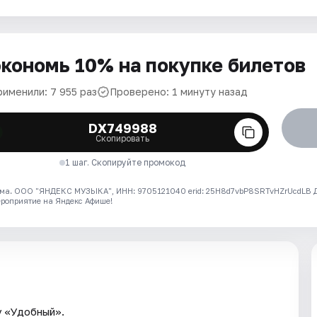
кономь 10% на покупке билетов
рименили: 7 955 раз
Проверено: 1 минуту назад
DX749988
Скопировать
1 шаг. Скопируйте промокод
ма. ООО "ЯНДЕКС МУЗЫКА", ИНН: 9705121040 erid: 25H8d7vbP8SRTvHZrUcdLB
ероприятие на Яндекс Афише!
у «Удобный».