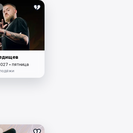
едищев
2027 • пятница
лодёжи