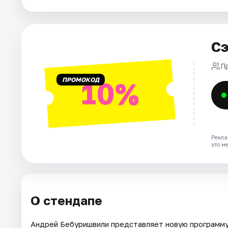
Города
Сэ
Площадки
П
Артисты
ПРОМОКОД
10%
Рейтинги
Рекла
это м
О стендапе
Андрей Бебуришвили представляет новую программ