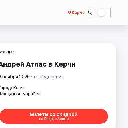
☀
☾
Керчь
Стендап
Андрей Атлас в Керчи
9 ноября 2026
• понедельник
Город:
Керчь
Площадка:
Корабел
Билеты со скидкой
на Яндекс Афише