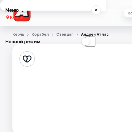
Меню
×
К
Керчь
Концерты
Керчь
Корабел
Стендап
Андрей Атлас
Ночной режим
☀
☾
Театр
Стендап
Экскурсии
Города
Площадки
Артисты