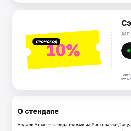
Рейтинги
Сэ
П
ПРОМОКОД
10%
Рекла
это м
О стендапе
Андрей Атлас — стендап-комик из Ростова-на-Дону