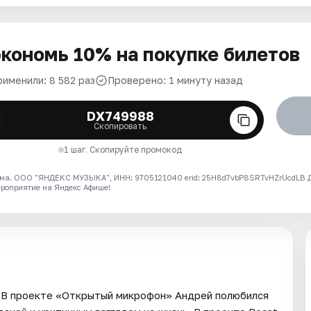
кономь 10% на покупке билетов
рименили: 8 582 раз
Проверено: 1 минуту назад
DX749988
Скопировать
1 шаг. Скопируйте промокод
ма. ООО "ЯНДЕКС МУЗЫКА", ИНН: 9705121040 erid: 25H8d7vbP8SRTvHZrUcdLB
ероприятие на Яндекс Афише!
. В проекте «Открытый микрофон» Андрей полюбился